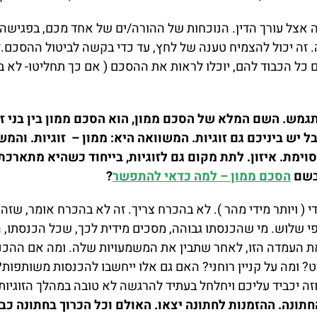
אצל עורך הדין. הנוכחות של ההורה/ים של אחד מכם, בפגישה 
 זה יכול להצמיח טענה של לחץ, עד כדי בקשה לביטול ההסכם.זהו
ם כל הכבוד להם, יוכלו לראות את ההסכם ( אם כך תחליטו- לא בט
ש. השם המלא של הסכם ממון, הוא הסכם ממון בין בני זוג. 
 אבל יש ביניכם גם זוגיות. המשוואה היא: ממון – זוגיות. והמ
סוימת. איזון. לתת מקום גם לזוגיות, בייחוד כשהיא מתארכת 
 בשם
הסכם ממון – למה כדאי להתפשר
?
( ויותר מידי מהר ). לא בהכרח צריך. זה לא בהכרח אומר, שזה ט
 שלוש. מי שהכנסתו גבוהה, מסכים מידית לכך, שכל הכנסתו, הח
 את העמדה הזו, לאחר שתבין את המשמעויות שלה. ומה אם ההכנ
 ומה על קניין רוחני? האם גם אלו ייחשבו להכנסות משותפות? כ
ה יכביד עליכם ויחלחל בעתיד להרגשה לא טובה במהלך הזוגיות.
תונה. ההזמנות לחתונה יצאו. האולם וכל הכרוך בחתונה כ