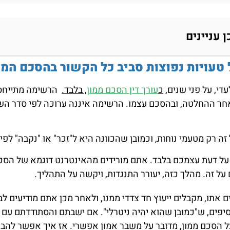
ן עניינים
טעויות נפוצות סביב כל הקשור בהסכם הממ
די, על פני שנים,
כ
עורך דין הסכם ממון
, בלבד.
הרשימה מתייחסת
 ההחלטה, ובהסכם עצמו. הרשימה איננה ערוכה לפי סדר השלב
ה רק מטעמי נוחות, וכמובן שהכוונה היא ל"זכר" או "נקבה" לפי ה
ל דעת עצמכם בלבד. אתם מורידים מהאינטרנט דוגמא של הסכם 
 על זה. מהלך כזה, יעורר התנגדות, ויקשה על התהליך.
ם אתו, מקבלים ייעוץ חד צדדי ממנו, ולאחר מכן אתם מודיעים לב
יפים, ש"כמובן שהוא יהיה ניטרלי". אם ישבתם והסתודדתם עם עו
 הסכם ממון, מדובר על משבר אמון אפשרי. אז איך אפשר להביא