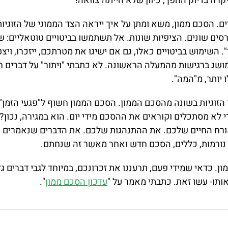
, יקרה בדיוק ההפך, כיוון שלא הייתה צוואה!
. הסכם ממון, משא ומתן על איך ייראה הצד הממוני של הזוגיות 
סים שונים. הציפיות שונות. אל תשתמשו בביטויים טוטאליים: של
. השימוש בביטויים כאלו, גם אם ישיגו את מטרתכם, ייזכרו, וי
 מושג ברגישות מהמעלה הראשונה. לא כתבתי "ויתור" על דברים ח
 יותר, מ"המה".
זוגיות בשונה מהסכם הממון. הסכם הממון חשוף ל"פגעי הזמן".
לא מסתכלים וקוראים את ההסכם מידי יום. הוא במגירה, נכון?
אורח החיים שלכם. את ההתנהגות שלכם. את הדברים שנאמרים או
ורמות, כללים, הסכם חדש ואחר מאשר זה שנחתם.
 כדאי שמידי פעם, תרעננו את זכרונכם, במיוחד לגבי דברים גדו
אותו- עשו זאת. כתבתי מאמר על "
עדכון הסכם ממון
".