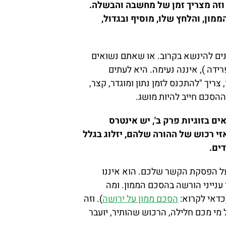
 וזה מצריך זמן של מחשבה והבשלה.
ון, והלחץ שלו, מוסיף ובגדול,
ונים להינשא בקרוב. או שאתם נשואים
רידה ), איננה נעימה. היא לעתים
צריך "להתכנס לזמן נתון ומוגדר, קצר,
ההסכם חייב להיות מושג.
ם בזוגיות פרק ב', יש אינטרס
י רכוש של ההורה שלהם, יזלוג בגלל
ים.
על הפסקת הקשר שלכם. הוא איננו
 ענייני הורשה בהסכם הממון. ומה
(כדאי לקרוא:
הסכם ממון על ירושה
). וזה
מי מכם חלילה, הרכוש שהותיר, יועבר