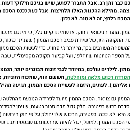
כם כבר זמן רב. אבל מתברר לפתע, שיש בניכם חילוקי דעות.
מה. ממילא ההכנות האלו מלחיצות. אבל כעת נכנס הסכם הממ
כם בלחץ, זה לא טוב. לא נכון.
ן. מועד הנישואין רחוק. או שאיננו קיים כלל, כי אינכם מתכו
וי. התקופה הזו, של שיחות סביב הסכם הממון ( שעניינו כזכור, פ
המשפחה מעורבים בכך, מי יותר מי פחות. כדי לעשות הסכם ממון, 
 על מספר הטיוטות שיוחלפו, ועל קביעה תקופה מקסימלית, שבה 
ן. לילדים שלכם, במיוחד לגבי זוגות מבוגרים יותר, הנמצאי
פרדת רכוש מלאה ומוחלטת
.
חששם הוא, שמכוח הזוגיות, אז
א אליהם ). לעתים, היזמה לעשיית הסכם הממון, מגיעה מהילד
ממון גם צוואה. הסכם הממון מיועד לפרידה הנובעת מהחלטה 
הסדרת רכוש בפטירה. חלק גדול מכם סבור בטעות, שניתן להסדיר
לא היא. לא ככה. בפטירה, הרכוש שלו יחולק על פי חוק הירושה 
י הסכם הממון. למשל, יכול להיות שהתכוונתם שבפטירתכם של 