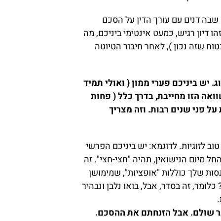
שבה דנים עם עורך הדין על הסכם
 דיון רגיש, כמעט אינטימי ביניכם, מה
וח שזה נכון ), לאחר חיבור הטיוטה
יש ביניכם פערי ממון ( ואולי תמיד
שוואה הזו מחייבת, בדרך כלל ( פחות
על פני שנים רבות. וזה מצריך
וב לזוגיות. לדוגמא: יש ביניכם הפרשי
ל מיום הנישואין, תהיה "חצי-חצי". זה
סות שלך כוללות "אופציות", שמימושן
לומר, זה בסדר, אבל, בואו נלבן ונבהיר
בר שולם. אבל הזנחתם את ההסכם.