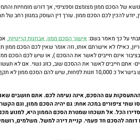
הנושא של הסכם ממון מצומצם וספציפי, אך דורש מומחיות והתמקצ
ן, יודע להכין לכם הסכם ממון. עורך דין העוסק במגוון רחב של 
תבתי על כך מאמר בשם:
אישור הסכם ממון, אבחנות קריטיות.
אם 
ון, כאילו לא אישרתם אותו, וזה אומר שאין לכם הסכם ממון תק
ציבור אינם חייבים לאשר את ההסכם ), או שיש לכם הסכם ממון ש
- אתם חייבים לאשר את ההסכם שוב, כזוג נשוי. אם לא תעשו כן
הסכם הממון שלכם.להערכתי, יש בישראל כ 10,000 זוגות לפחות, שיש ל
התעסקות עם ההסכם, אינה נעימה לכם. אתם חושבים שאם ת
ו שתי ציפורים במכה אחת: גם יהיה הסכם ממון, וגם הקשר יי
סדירו הכל. אל תשכחו שמטרת הסכם הממון היא, למנוע מכ
נו דומה להסכם חד פעמי. קניית דירה למשל. משלמים, רושמים