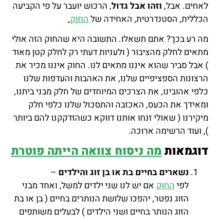
לאחים. אבל,
וזהו אבל גדול
, הרכוש יועבר על פי הקביעה
הכללית, הסטנדרטית, האחידה של
החוק
.
מה רע בכך? אתם תשאלו. התשובה היא שהחוק הזה אולי
מתאים לחלק מהציבור ( ולעניות דעתי רק לחלק קטן מאוד
) אבל סביר שהוא איננו מתאים לנו. החוק איננו מכיר את
הרצונות הספציפיים שלנו, את האהבות והעדפות שלנו
כלפי אהובינו, את הצרכים המיוחדים של חלק מבני ביתנו,
ומאידך את הכעס, האכזבה והתסכול שלנו כלפי חלק
מיקירנו ( שאולי זנחו אותנו דווקא כשהזדקקנו להם ביותר
), ועוד הרשימה ארוכה.
דוגמאות
מה ניסוח צוואה הייתה פוטרת
נשארים בחיים בת או בן זוג והילדים
–
לפי
החוק
אם יש לנו שני ילדים למשל, ואחד מבני
הזוג נפטר, יהפכו שלושת הנותרים בחיים ( בן או בת
הזוג הנותר בחיים ושני הילדים ) לבעלים משותפים