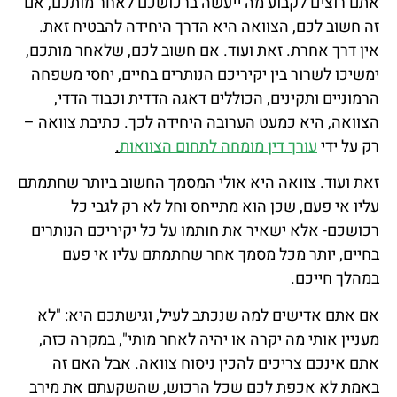
אתם רוצים לקבוע מה ייעשה ברכושכם לאחר מותכם, אם
זה חשוב לכם, הצוואה היא הדרך היחידה להבטיח זאת.
אין דרך אחרת. זאת ועוד. אם חשוב לכם, שלאחר מותכם,
ימשיכו לשרור בין יקיריכם הנותרים בחיים, יחסי משפחה
הרמוניים ותקינים, הכוללים דאגה הדדית וכבוד הדדי,
הצוואה, היא כמעט הערובה היחידה לכך. כתיבת צוואה –
רק על ידי
עורך דין מומחה לתחום הצוואות
.
זאת ועוד. צוואה היא אולי המסמך החשוב ביותר שחתמתם
עליו אי פעם, שכן הוא מתייחס וחל לא רק לגבי כל
רכושכם- אלא ישאיר את חותמו על כל יקיריכם הנותרים
בחיים, יותר מכל מסמך אחר שחתמתם עליו אי פעם
במהלך חייכם.
אם אתם אדישים למה שנכתב לעיל, וגישתכם היא: "לא
מעניין אותי מה יקרה או יהיה לאחר מותי", במקרה כזה,
אתם אינכם צריכים להכין ניסוח צוואה. אבל האם זה
באמת לא אכפת לכם שכל הרכוש, שהשקעתם את מירב