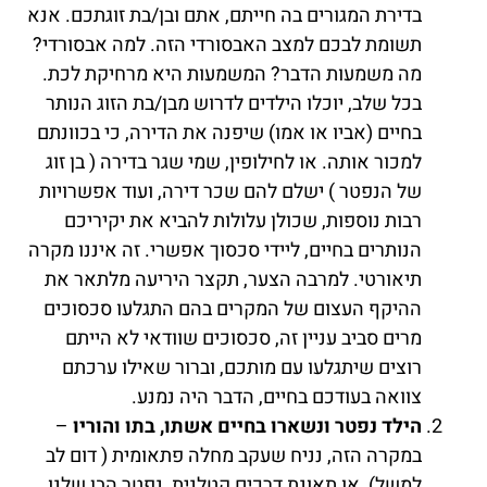
בדירת המגורים בה חייתם, אתם ובן/בת זוגתכם. אנא
תשומת לבכם למצב האבסורדי הזה. למה אבסורדי?
מה משמעות הדבר? המשמעות היא מרחיקת לכת.
בכל שלב, יוכלו הילדים לדרוש מבן/בת הזוג הנותר
בחיים (אביו או אמו) שיפנה את הדירה, כי בכוונתם
למכור אותה. או לחילופין, שמי שגר בדירה ( בן זוג
של הנפטר ) ישלם להם שכר דירה, ועוד אפשרויות
רבות נוספות, שכולן עלולות להביא את יקיריכם
הנותרים בחיים, ליידי סכסוך אפשרי. זה איננו מקרה
תיאורטי. למרבה הצער, תקצר היריעה מלתאר את
ההיקף העצום של המקרים בהם התגלעו סכסוכים
מרים סביב עניין זה, סכסוכים שוודאי לא הייתם
רוצים שיתגלעו עם מותכם, וברור שאילו ערכתם
צוואה בעודכם בחיים, הדבר היה נמנע.
הילד נפטר ונשארו בחיים אשתו, בתו והוריו
–
במקרה הזה, נניח שעקב מחלה פתאומית ( דום לב
למשל), או תאונת דרכים קטלנית, נפטר הבן שלנו.