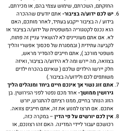
החזקתם, השכרתם, שימוש עצמי בהם, או מכירתם
.
יש לכם ידוע/ה בציבור-
אתם יודעים שההכרה
בידוע / ה בציבור ייקבע בעתיד, לאחר מותכם, האם
הוא נכנס לקטגוריה המשפטית של ידוע/ה בציבור או
לא. אם אתם מעוניינים לא להשאיר עניין זה פתוח,
לקביעה עתידית ( ובמסגרת של סכסוך אפשרי והליך
משפטי מורכב ), אתם חייבים להסדיר מראש,
בצוואה, מה יירש ומה לא הידוע/ה בציבור, ואיזה
חלק יירשו הילדים שלכם ( שאינם בהכרח ילדים
משותפים לכם ולידוע/ה בציבור.)
אתם זוג נשוי אך אינכם חיים ביחד ומנהלים הליך
גירושין ממושך-
אחד מכם נפטר לפני הגירושין. בן
הזוג הנותר בחיים, ממנו רציתם להתגרש, יורש
אתכם. אם תרצו למנוע את זה, אתם חייבים צוואה.
אין לכם יורשים על פי הדין
– במקרה כזה,
רכושכם יעבור ליידי המדינה. האם זהו רצונכם, או