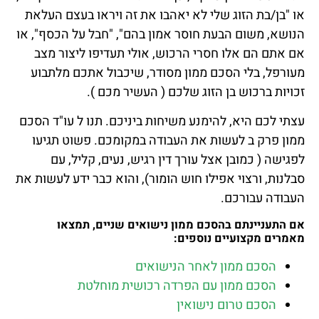
או "בן/בת הזוג שלי לא יאהבו את זה ויראו בעצם העלאת
הנושא, משום הבעת חוסר אמון בהם", "חבל על הכסף", או
אם אתם הם אלו חסרי הרכוש, אולי תעדיפו ליצור מצב
מעורפל, בלי הסכם ממון מסודר, שיכבול אתכם מלתבוע
זכויות ברכוש בן הזוג שלכם ( העשיר מכם ).
עצתי לכם היא, להימנע משיחות ביניכם. תנו ל עו"ד הסכם
ממון פרק ב לעשות את העבודה במקומכם. פשוט תגיעו
לפגישה ( כמובן אצל עורך דין רגיש, נעים, קליל, עם
סבלנות, ורצוי אפילו חוש הומור), והוא כבר ידע לעשות את
העבודה עבורכם.
אם התעניינתם בהסכם ממון נישואים שניים, תמצאו
מאמרים מקצועיים נוספים:
הסכם ממון לאחר הנישואים
הסכם ממון עם הפרדה רכושית מוחלטת
הסכם טרום נישואין