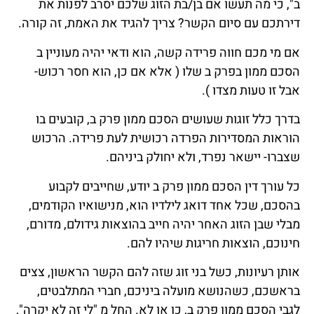
ב", כי מה תעשו אם בן/בת הזוג שלכם יסרב לפנות את
דירתכם עם סיום הקשר? צריך להגיד את האמת, זה קורה.
אם מי מכם חווה פרידה קשה, הוא ודאי יהיה מעוניין ב
הסכם ממון בפרק ב שלו ( אלא אם כן, הוא חסר רכוש-
אבל זו טעות מצדו ).
בדרך כלל זוגות שעושים הסכם ממון פרק ב, קובעים בו
הוראות המסדירות הפרדה רכושית לעת פרידה. הרכוש
שצברו- יישאר נפרד, ולא יחולק ביניהם.
כל עורך דין הסכם ממון פרק ב יודע, שחייבים לקבוע
בהסכם, שכל אחד דואג לילדיו הוא, מנישואיו הקודמים,
מבלי שבן הזוג האחר יהיה חייב בהוצאות גידולם, מדורם,
חינוכם, הוצאות חריגות שיהיו להם.
אותן רעיונות, כשל בני זוג שזה להם הקשר הראשון, צצים
בראשכם, כשהנושא מועלה ביניכם, חברי המתלבטים,
לגבי הסכם ממון פרק ב, כן או לא. החל מ "לי זה לא יקרה",