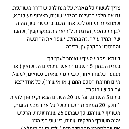
צריך לעשות כל מאמץ, על מנת לרכוש דירה משותפת,
גם אם חלקי הבעלות בה יהיו שונים, בצירוף משכנתא,
שמחציתה תיוחס לכל אחד מכם. ברכישה כזו, תהיה
לבן הזוג העני, הזדמנות ל"היאחזות במקרקעין", שהערך
שלו תמיד עולה. זה בהחלט ישפר את ההרגשה,
והחיסכון במקרקעין, בדירה.
דוגמא: ייקבע סעיף שאומר לערך כך:
בפרידה בתוך 5 השנים הראשונות מיום הנישואין ( או
ממועד כלשהו אחר, לגבי זוגות שאינם נשואים, למשל,
מיום חתימת הסכם הממון, או אישורו ), כל אחד יוצא
עם רכושו הנפרד.
בתום 5 השנים, ועל פני 20 השנים הבאות, יהפוך להיות
1 חלקי 20 ממחצית הזכויות של כל אחד מבני הזוגות,
משותף לשניהם, כך שבתום 25 שנות זוגיות, הרכוש
יהיה משותף בחלקים שווים, בין שני בני הזוג.
אפשר להחריג מההסדר הזה ( ולדעתי גם מומלץ ),