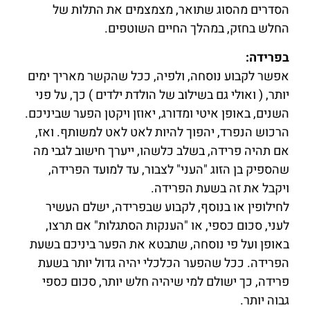
הסדרים מהסוג שתואר, מצמצמים את התלות של
החלש בחזק, במהלך החיים השוטפים.
בפרידה:
אפשר לקבוע נוסחה, ולפיה, ככל שהקשר מאריך ימים
יותר, ( ואולי גם בשילוב של הולדת ילדים ) כך, על פני
השנים, באופן איטי ומדורג, יאוזן ויקטן הפער שביניכם.
הרכוש הנפרד, יהפוך להיות לאט לאט למשותף. ואז,
אם תהיה פרידה, בשלב כלשהו, ייערך חישוב לגבי מה
שהספיק בן הזוג "העני" לצבור, עד למועד הפרידה,
ויקבל את זה בשעת הפרידה.
לחילופין או בנוסף, לקבוע שבפרידה, ישלם העשיר
לעני, סכום כספי, או "הענקות הסתגלות" אם תרצו,
באופן ועל פי נוסחה, שתבטא את הפער ביניכם בשעת
הפרידה. ככל שהפער הכלכלי יהיה גדול יותר בשעת
פרידה, כך ישולם למי שיהיה חלש יותר, סכום כספי
גבוה יותר.