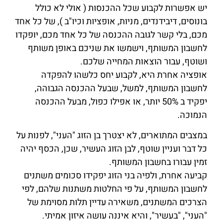
יש אפשרות לקבוע שכל ההכנסות ( אולי לא כולל
בונוסים, דיבידנדים, מניות, אופציות וכיו"ב ), של כל אחד
מכם, בלי קשר לגובה ההכנסה של כל אחד מכם, יופקדו
לחשבון המשותף, וישמשו את שניכם באופן משותף
ושוטף, עבור הוצאות המחייה שלכם.
אופציה אחרת היא, לקבוע יחס כלשהו להפקדה
לחשבון המשותף, למשל, שבעל ההכנסה הגבוהה,
יפקיד ב 50% יותר, או אפילו כפול, מבעל ההכנסה
הנמוכה.
במצבים המתוארים, לא יצטרך בן הזוג "העני", לפנות על
כל דבר ועניין שוטף, לבן הזוג העשיר, שכן, הכסף יהיה
זמין עבורו בחשבון המשותף.
קביעה אחרת, ולפיה בני הזוג יפקידו סכומים משתנים
לחשבון המשותף, על פי החלטות משתנות שלהם, לפי
הצרכים המשתנים, משאירה עדיין תלות מסוימת של
"העני", "בעשיר", והיא איננה עושה איזון אמיתי.