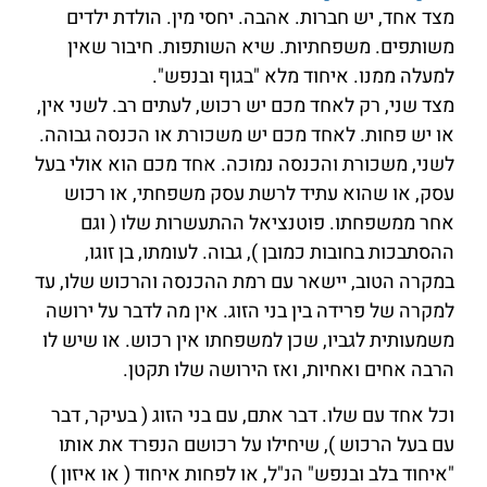
מצד אחד, יש חברות. אהבה. יחסי מין. הולדת ילדים
משותפים. משפחתיות. שיא השותפות. חיבור שאין
למעלה ממנו. איחוד מלא "בגוף ובנפש".
מצד שני, רק לאחד מכם יש רכוש, לעתים רב. לשני אין,
או יש פחות. לאחד מכם יש משכורת או הכנסה גבוהה.
לשני, משכורת והכנסה נמוכה. אחד מכם הוא אולי בעל
עסק, או שהוא עתיד לרשת עסק משפחתי, או רכוש
אחר ממשפחתו. פוטנציאל ההתעשרות שלו ( וגם
ההסתבכות בחובות כמובן ), גבוה. לעומתו, בן זוגו,
במקרה הטוב, יישאר עם רמת ההכנסה והרכוש שלו, עד
למקרה של פרידה בין בני הזוג. אין מה לדבר על ירושה
משמעותית לגביו, שכן למשפחתו אין רכוש. או שיש לו
הרבה אחים ואחיות, ואז הירושה שלו תקטן.
וכל אחד עם שלו. דבר אתם, עם בני הזוג ( בעיקר, דבר
עם בעל הרכוש ), שיחילו על רכושם הנפרד את אותו
"איחוד בלב ובנפש" הנ"ל, או לפחות איחוד ( או איזון )