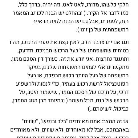
חלקי כלשהו, מדורג, לאט לאט, וזה יהיה, בדרך כלל,
כמו לדבר אל הקיר. ( ובהחלט יש הבנה לכותב המאמר
הזה, לעמדתו, אבל גם יש הבנה לזוית הראייה
המשפחתית של בן זוגו ).
וגם אם יתרצו בני הזוג, לאזן קצת את פערי הרכוש, תהיו
בטוחים שמשפחתו של בעל הרכוש מבניכם, תזדעק,
ותתנגד נחרצות. אני יודע את זה. כעורך דין הסכם ממון,
מתקשרים אלי לעתים המשפחות שלכם, בעיקר
המשפחה של בעל היותר רכוש מבניכם, או בעל
הפוטנציאל לרשת רכוש בעתיד, כדי לנסות ולהשפיע
דרכי, על תוכנו של הסכם הממון, שישמור היטב, על
הרכוש של בנם, מכל משמר ( ובמיוחד מבן הזוג החמדן,
כביכול, לשיטתם..)
אז זה המצב: אתם מאוחדים "בלב ובנפש", "שווים"
באהבתכם. אבל לא מאוחדים, ולא שווים, ולא מאוחדים