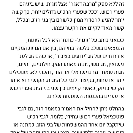
זה ללא ספק "מרבה דאגה" אצל זוגות, שיש ביניהם
פערי רכוש. וככל שפערי הרכוש גדולים יותר, כך קשה
יותר להגיע להסדרי ממון כלשהם בין בני הזוג, ובכלל,
קשה מאוד לקיים את הקשר עצמו.
כשאני כותב על "זוגות"- כוונתי היא לכל הזוגות,
הנמצאים בשלב כלשהו בחייהם, בין אם הם זוג המקיים
אורח חיים של זוג "ידועים בציבור", או שהם זוג לפני
נישואין, זוג נשוי, זוגות מאותו המין, חילוניים, דתיים,
זוגות שאחד מהם ישראלי או יהודי, והשני לא, משכילים
יותר או פחות, בקיצור: לגבי כל הזוגות, הקושי הוא אותו
הקושי בדיוק, כאשר קיימים בין שני בני הזוג פערי רכוש
או פערים בהכנסות השוטפות שלהם.
בהחלט ניתן להחיל את האמור במאמר הזה, גם לגבי
פוטנציאל פערי רכוש עתידי, כלומר, לגבי רכוש
שיתקבל יום אחד מהמשפחות של בני הזוג, כמתנה או
כירושה, ויהיה בלתי שווה. מצב שבו המשפחה של אחד