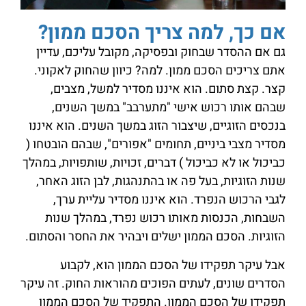
אם כך, למה צריך הסכם ממון?
גם אם ההסדר שבחוק ובפסיקה, מקובל עליכם, עדיין
אתם צריכים הסכם ממון. למה? כיוון שהחוק לאקוני.
קצר. קצת סתום. הוא איננו מסדיר למשל, מצבים,
שבהם אותו רכוש אישי "מתערבב" במשך השנים,
בנכסים הזוגיים, שיצבור הזוג במשך השנים. הוא איננו
מסדיר מצבי ביניים, תחומים "אפורים", שבהם הובטחו (
כביכול או לא כביכול ) דברים, זכויות, שותפויות, במהלך
שנות הזוגיות, בעל פה או בהתנהגות, לבן הזוג האחר,
לגבי הרכוש הנפרד. הוא איננו מסדיר עליית ערך,
השבחות, הכנסות מאותו רכוש נפרד, במהלך שנות
הזוגיות. הסכם הממון ישלים ויבהיר את החסר והסתום.
אבל עיקר תפקידו של הסכם הממון הוא, לקבוע
הסדרים שונים, לעתים הפוכים מהוראות החוק. זה עיקר
תפקידו של הסכם הממון. התפקיד של הסכם הממון