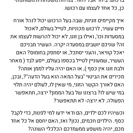
ברכוש. ביחד אבל לחוד. צמיחה משפחתית משותפת-
כן, כל אחד לעצמו עם רכושו.
איך מקיימים זוגיות, שבה בעל הרכוש יכול לנהל אורח
חיים עשיר, לרכוש מכוניות, לטייל בעולם, לאכול
במסעדות וכו', ואילו בן זוגו, לא יכול להרשות לעצמו את
זה? שניכם יושבים במסעדה יקרה. העשיר מבניכם
יאכל קוויאר, והעני יסתכל, או יסתפק בחומוס? האם
העשיר, שמעוניין לטייל בכספו בעולם, ייסע לבד ( מאחר
ולבת זוגו אין כסף ), או האם יהיה עליו לממן אותה?
מכירים את הביטוי "בעל המאה הוא בעל הדעה"?, ובכן,
האם לאורך הקשר הזוגי, מי שאין לו, לעולם יהיה תלוי
במי שיש לו? ברצונו של בעל הממון? ירצה, תתאפשר
הפעולה. לא ירצה- לא תתאפשר?
וכשיהיו לכם ילדים, הם ודאי ידעו למי לפנות, כדי לקבל
כסף. הילדים חכמים, נכון? ואז, האם יחסם אל כל אחד
מכם, יהיה מושפע ממעמדכם הכלכלי השונה?