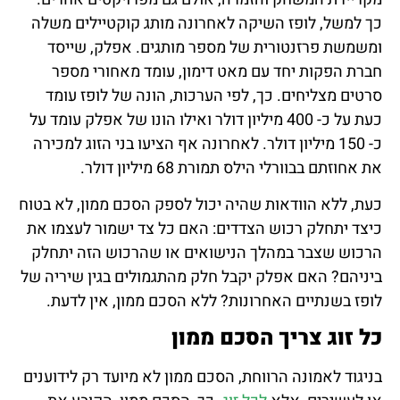
כך למשל, לופז השיקה לאחרונה מותג קוקטיילים משלה
ומשמשת פרזנטורית של מספר מותגים. אפלק, שייסד
חברת הפקות יחד עם מאט דימון, עומד מאחורי מספר
סרטים מצליחים. כך, לפי הערכות, הונה של לופז עומד
כעת על כ- 400 מיליון דולר ואילו הונו של אפלק עומד על
כ- 150 מיליון דולר. לאחרונה אף הציעו בני הזוג למכירה
את אחוזתם בבוורלי הילס תמורת 68 מיליון דולר.
כעת, ללא הוודאות שהיה יכול לספק הסכם ממון, לא בטוח
כיצד יתחלק רכוש הצדדים: האם כל צד ישמור לעצמו את
הרכוש שצבר במהלך הנישואים או שהרכוש הזה יתחלק
ביניהם? האם אפלק יקבל חלק מהתגמולים בגין שיריה של
לופז בשנתיים האחרונות? ללא הסכם ממון, אין לדעת.
כל זוג צריך הסכם ממון
בניגוד לאמונה הרווחת, הסכם ממון לא מיועד רק לידוענים