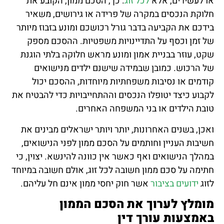
או לעשירים, אלא
לכל זוג
. כך, הסכם ממון, הקובע את
חלוקת הנכסים במקרה של פרידה או גירושים, משאיר
בידכם את הקביעה בדבר גורל רכושכם ומונע בזבוז מיותר
של זמן וכסף על התדיינויות משפטיות. ההסכם מספק
שקט, עוזר בבניית אמון ומונע מראש חלוקה בלתי הוגנת
של הרכוש. כמובן שבמידה שישנם ילדים מנישואים
קודמים או נסיבות משפחתיות מיוחדות, ההסכם יכול
לקבוע כיצד יטופלו הנכסים וההתחייבויות כדי להבטיח את
טובת הילדים או בני המשפחה האחרים.
ואכן, בשנים האחרונות, יותר ויותר ישראלים מבינים את
חשיבות העניין וחותמים על הסכם ממון לפני הנישואים,
במהלך הנישואים ואף כאשר אין כוונה להינשא. יצוין, כי
חתימה על סכם ממון חשובה לכל זוג, אולם חשובה במיוחד
לזוג
ידועים בציבור
אשר חוק יחסי ממון אינם חל עליהם.
מומלץ לערוך את הסכם הממון
באמצעות עורך דין