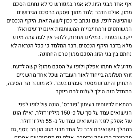
אף אחד מבני הזוג לא אמר במפורש כי לא נחתם הסכם
ממון, אולם הדבר נלמד מתוך פסקה בהסכם הגירושים
שהגישה לופז, שם נכתב כי נכון לשעה זאת, היקף הנכסים
המשותפים והמחויבויות המשותפות אינם ידועים ואלו
ייקבעו בעתיד. במילים אחרות, ללופז אין לעת עתה מידע
מלא בדבר היקף הנכסים, דבר המלמד כי ככל הנראה לא
נחתם בין בני הזוג הסכם ממון טרם החתונה.
מדוע לא חתמו אפלק ולופז על הסכם ממון? קשה לדעת.
זוהי תעלומה בייחוד לאור העובדה שכל אחד מהשניים
התחתן והתגרש מספר פעמים בעבר. לא משנה מה הסיבה,
המחדל הזה הולך לעלות להם ביוקר.
בהתאם לדיווחים בעיתון "פורבס", הונה של לופז לפני
הנישואים עמד על סך של כ- 150 מיליון דולר, ואילו הונו
של אפלק לפני הנישואים עמד על כ- 55 מיליון דולר.
במהלך נישואיהם צבר כל אחד מבני הזוג הון רב נוסף, גם
מקריירת המשחק והזמרה, אולם גם מפרויקטים אחרים.