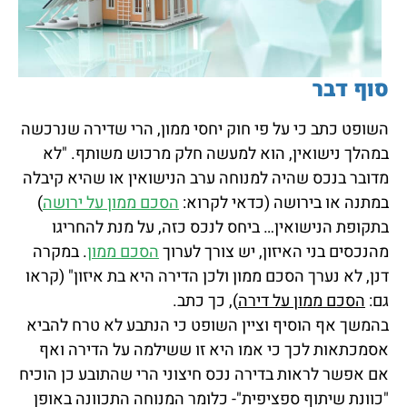
סוף דבר
השופט כתב כי על פי חוק יחסי ממון, הרי שדירה שנרכשה
במהלך נישואין, הוא למעשה חלק מרכוש משותף. "לא
מדובר בנכס שהיה למנוחה ערב הנישואין או שהיא קיבלה
במתנה או בירושה (כדאי לקרוא:
הסכם ממון על ירושה
)
בתקופת הנישואין… ביחס לנכס כזה, על מנת להחריגו
מהנכסים בני האיזון, יש צורך לערוך
הסכם ממון
. במקרה
דנן, לא נערך הסכם ממון ולכן הדירה היא בת איזון" (קראו
גם:
הסכם ממון על דירה
), כך כתב.
בהמשך אף הוסיף וציין השופט כי הנתבע לא טרח להביא
אסמכתאות לכך כי אמו היא זו ששילמה על הדירה ואף
אם אפשר לראות בדירה נכס חיצוני הרי שהתובע כן הוכיח
"כוונת שיתוף ספציפית"- כלומר המנוחה התכוונה באופן