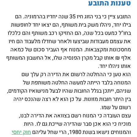
טענות התובע
התובע ציין כי בני הזוג חיו 35 שנה יחדיו בהרמוניה. הם
בילו יחד, ניהלו משק בית משותף, הם יצאו יחד לחופשות
בחו"ל כמעט בכל שנה, הם החזיקו רכב משותף והם כלכלו
את עצמם מעבודות שביצעו ולאחר שחדלו מלעבוד הם חיו
מחסכונות ומקצבאות. המנוח אף העביר סכום של כמאה
אלף ₪ אותו קבל מקרן הפנסיה שלו, אל החשבון המשותף
אותו ניהלו יחד.
הוא טען כי ההחלטה לרשום את הדירה רק עלך שם
המנוחה בלבד הייתה למעשה החלטה משותפת של
שניהם, ייתכן בגלל החובות שהיו לבעל מנישואיו הקודמים,
בין היתר חובות מזונות. על כן הוא לא רצה שהנכס יהיה
רשום על שמו.
עצם העובדה כי המנוח רשם בצוואה את הדירה לבנו,
מוכיח כי הוא אכן סבר שהדירה שייכת גם לו. היות
והמנוחים נישאו בשנת 1980, הרי שחל עליהם
חוק יחסי