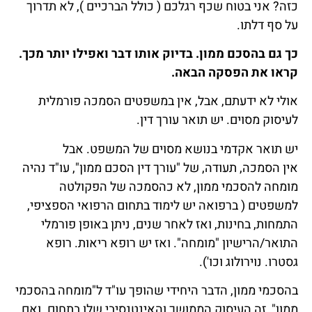
כזה? אני בטוח שכף רגלכם ( כולל הברכיים ), לא תדרוך
על סף דלתו.
כך גם בהסכם ממון. בדיוק אותו דבר ואפילו יותר מכך.
קראו את הפסקה הבאה.
אולי לא ידעתם, אבל, אין במשפטים הסמכה פורמלית
לעיסוק מסוים. יש תואר עורך דין.
יש תואר אקדמי בנושא מסוים של המשפט. אבל
אין הסמכה, תעודה, של "עורך דין הסכם ממון", עו"ד נהיה
מומחה להסכמי ממון, לא כהסמכה של הפקולטה
למשפטים ( ברפואה יש לימוד בתחום הרפואי הספציפי,
התמחות, בחינות, ואז לאחר שנים, ניתן באופן פורמלי
התואר/הרישיון "מומחה". ואז יש רופא ריאות. רופא
גסטרו. נוירולוג וכו').
בהסכמי ממון, הדבר היחידי שהופך עו"ד ל"מומחה בהסכמי
ממון", זה העיסוק הממושך והאינטנסיבי שלו בתחום. ואם