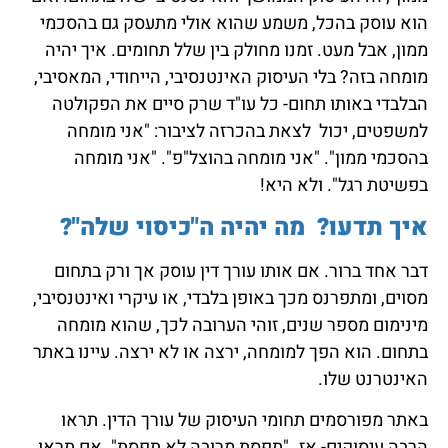
הוא עוסק בהכל, משמע שהוא אולי מתעסק גם בהסכמי
ממון, אבל מעט. זמנו מחולק בין שלל תחומים. איך יהיה
מומחה בזה? בלי העיסוק האינטנסיבי, הייחודי, המאסיבי,
הבלבדי באותו תחום- כל עו"ד שרק סיים את הפקולטה
למשפטים, יכול לצאת בהכרזה לציבור: "אני מומחה
בהסכמי ממון". "אני מומחה בהוצל"פ". "אני מומחה
בפשיטת רגל". ולא היא!
איך תדעו? מה יהיה ה"כיסוי שלה"?
דבר אחד ברור. אם אותו עורך דין עוסק אך ורק בתחום
מסוים, ומתפרנס מכך באופן בלבדי, או עיקרי ואינטנסיבי,
מינימום מספר שנים, זוהי הערובה לכך, שהוא מומחה
בתחום. הוא הפך למומחה, ירצה או לא ירצה. עיינו באתר
האינטרנט שלו.
באתר מפורסמים תחומי העיסוק של עורך הדין. תראו
הרבה עיסוקים- אז.."תפסת מרובה לא תפסת". אם תראו