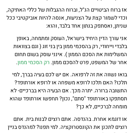
אז ברוח הביטויים הנ"ל, וברוח ההגבלות של כללי האתיקה,
וכדי לשמור קצת על הצניעות, אנסה להיות אוביקטיבי ככל
שניתן, ואסתפק בנתון אחד בלבד, והוא:
אני עורך הדין היחיד בישראל, העוסק ומתמחה, באופן
בלבדי וייחודי, רק בהסכמי ממון בין בני זוג ( וגם בצוואות
המשלימות את הסכם הממון ). אינני עוסק בשום תחום
אחר של המשפט, פרט להסכם ממון.
רק הסכמי ממון
.
בואו נשווה את זה לרפואה. אם יש לכם בעיה בברך, למי
תלכו? האם תלכו לרופא משפחה או לרופא אורתופד?
התשובה ברורה. יתרה מכך. אם הבעיה היא בברכיים- לא
תסתפקו באורתופד "סתם", נכון? תחפשו אורתופד שהוא
מומחה לברכיים, לא כך?
או דוגמא אחרת. בהנדסה. אתם רוצים לבנות בית. אתם
רוצים לתכנן את הקונסטרוקציה. למי תפנו? למהנדס בניין