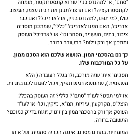
"סתם", או למהנדס בניין שהוא קונסטרוקטור, מומחה
לקונסטרוקציה? ואם תרצו לתכנן את הבית עצמו, העיצוב
שלו, למי תפנו, למהנדס בניין, או לאדריכל? ואם כבר
אדריכל, האם תפנו לאדריכל "כללי", שמתכנן מוסדות
ציבור, בתים, תעשייה, מסחר וכו'- או לאדריכל העוסק
ומתכנן אך ורק וילות? התשובה ברורה.
כך גם בהסכמי ממון. הנושא שלכם הוא הסכם ממון.
על כל המורכבות שלו.
תסכימו איתי שזה מורכב, ולו בגלל העובדה ( הלא
משפטית ), שהנושא רגיש ונפיץ, ויכול לפגום לכם בזוגיות.
אז למי תפנו? לעו"ד "סתם"? כללי? זה העוסק בהכל?:
הוצל"פ, מקרקעין, עיריות, תמ"א, נזיקין, וכו'- או לעו"ד
העוסק אך ורק בהסכמי ממון בין זוגות, זוגות בדיוק כמוכם?
התשובה ברורה.
המומחיות בתחום מסוים, איננה הכרזה סתמית, של אותו