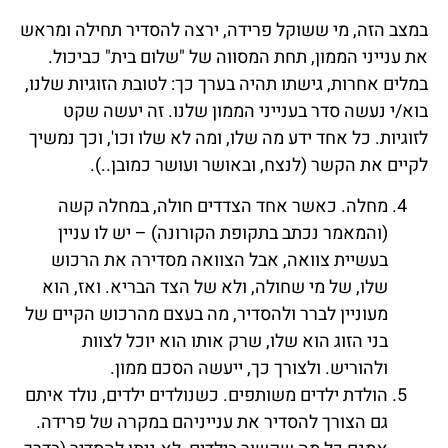
במצב הזה, מי ששוקל פרידה, ירצה להסדיר תחילה ומראש
את ענייני הממון, תחת המסווה של "שלום בית" כביכול.
במלים אחרות, גישתו תהיה בערך כך: לטובת הזוגיות שלנו,
בוא/י נעשה סדר בענייני הממון שלנו. זה יעשה שקט
לזוגיות. כל אחד ידע מה שלו, ומה לא שלו וכו', וכך נמשיך
לקיים את הקשר (לנצח, ובאושר ועושר כמובן..).
מחלה. כאשר אחד הצדדים חולה, במחלה קשה
(והמאמר נכתב בתקופת הקורונה) – יש לו עניין
בעשיית צוואה, אבל הצוואה מסדירה את הרכוש
שלו, של מי שחולה, ולא של הצד הבריא. ואז, הוא
מעוניין לברר ולהסדיר, מה בעצם מהרכוש הקיים של
בני הזוג הוא שלו, שרק אותו הוא יוכל לצוות
ולהוריש. ולצורך כך, ייעשה הסכם ממון.
הולדת ילדים משותפים. כשנולדים ילדים, נולד איתם
גם הצורך להסדיר את ענייניהם במקרה של פרידה.