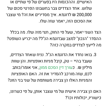
האישיים. וההכנסות היו בפערים של פי שתיים או
שלוש. אחד הצדדים צבר בחשבונו הפרטי סכום של
200,000 ₪ לדוגמא. איך מסדירים את זה? מי שצבר
את הסכום הזה, יאמר שזה שלו.
הצד השני יאמר, שעל פי החוק, חצי מזה שלו. מה בכלל
ההסדר "הנכון" למצב שבדוגמא הנ"ל? מה יכריע השופט?
מה לייעץ לצדדים במקרה כזה?
בואו נחדד את הדוגמא הנ"ל. נניח שאחד הצדדים,
שעבד בהיי – טק, קיבל מניות ואופציות. והן שוות
מיליון ₪. כ
עורך דין הסכם ממון
, אני אומר/כותב
לכם, שזה מורכב להסדיר את זה. האם האופציות
והמניות האלו הן צבירה משותפת של שני בני הזוג?
האם הן צבירה אישית של מי שצבר אותן, על פי כשרונו,
כישוריו, יכולותיו וכו'?