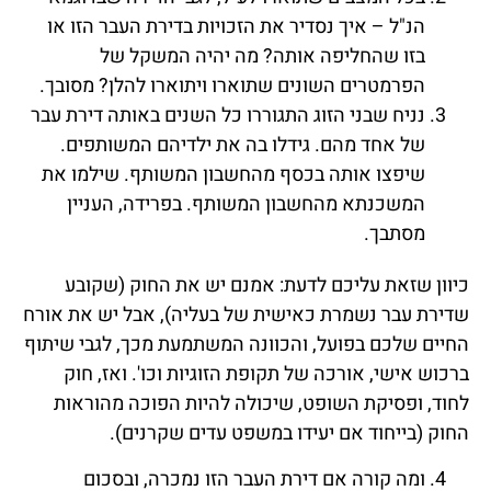
הנ"ל – איך נסדיר את הזכויות בדירת העבר הזו או
בזו שהחליפה אותה? מה יהיה המשקל של
הפרמטרים השונים שתוארו ויתוארו להלן? מסובך.
נניח שבני הזוג התגוררו כל השנים באותה דירת עבר
של אחד מהם. גידלו בה את ילדיהם המשותפים.
שיפצו אותה בכסף מהחשבון המשותף. שילמו את
המשכנתא מהחשבון המשותף. בפרידה, העניין
מסתבך.
כיוון שזאת עליכם לדעת: אמנם יש את החוק (שקובע
שדירת עבר נשמרת כאישית של בעליה), אבל יש את אורח
החיים שלכם בפועל, והכוונה המשתמעת מכך, לגבי שיתוף
ברכוש אישי, אורכה של תקופת הזוגיות וכו'. ואז, חוק
לחוד, ופסיקת השופט, שיכולה להיות הפוכה מהוראות
החוק (בייחוד אם יעידו במשפט עדים שקרנים).
ומה קורה אם דירת העבר הזו נמכרה, ובסכום