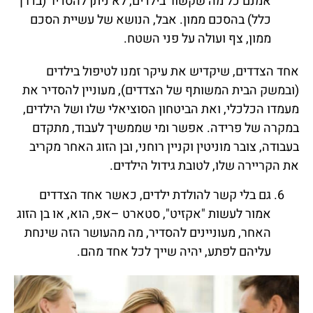
אמנם כל מה שקשור בילדים, לא ניתן להסדיר (בדרך
כלל) בהסכם ממון. אבל, הנושא של עשיית הסכם
ממון, צף ועולה על פני השטח.
אחד הצדדים, שיקדיש את עיקר זמנו לטיפול בילדים
(ובמשק הבית המשותף של הצדדים), מעוניין להסדיר את
מעמדו הכלכלי, ואת הביטחון הסוציאלי שלו ושל הילדים,
במקרה של פרידה. אפשר ומי שממשיך לעבוד, מתקדם
בעבודה, צובר מוניטין וקניין רוחני, ובן הזוג האחר מקריב
את הקריירה שלו, לטובת גידול הילדים.
גם בלי קשר להולדת ילדים, כאשר אחד הצדדים
אמור לעשות "אקזיט", סטארט –אפ, הוא, או בן הזוג
האחר, מעוניינים להסדיר, מה מהעושר הזה שינחת
עליהם לפתע, יהיה שייך לכל אחד מהם.