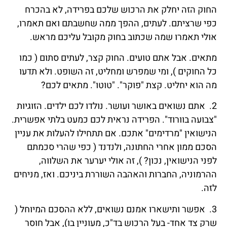
החוק הזה יחלק את הרכוש שלכם בפרידה, לא בהכרח
כפי שרציתם. לעתים, ההפך ממה שחשבתם ואם תאמרו,
אולי תאמרו שמה שכתוב בחוק מקובל עליכם מראש.
מתאים. אבל אתם טועים. החוק קצר, לעתים סתום ( כמו
כל החוקים ), ומי שמפרש ומחליט, זה השופט. ולא תדעו
מה הוא יחליט. קצת "פוקר". "טוטו". מתאים לכם?
2. אתם נשואים באושר ועושר. נולדו לכם ילדים. הזוגיות
"צבועה בוורוד". הפרידה נראית לכם כמעט בלתי אפשרית.
הנישואין "מרדימים" אתכם. אם תתחילו להעלות את עניין
הסכם ממון אחרי החתונה, ולנדנד ( כפי שהרי סכמתם
לפני הנישואין, נכון? ), זה אולי יערער את השלווה,
ההרמוניה, החברות והאהבה השוררת ביניכם. ואז, מניחים
לזה.
3. אפשר ותישארו אמנם נשואים, ללא ההסכם המיוחל (
שרק צד אחד- בעל הרכוש בד"כ, מעוניין בו), אבל חוסר