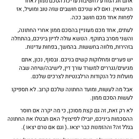
אתם זוג המודע לחשיבות עריכת הסכם ממון לאחר
הנישואין. ואם לא שניכם חושבים שזה טוב ומועיל, אז
לפחות אחד מכם חושב ככה.
לעתים, אחד מכם מעוניין בהסכם ממון אחרי החתונה,
והשני מסרב בתוקף. הנושא עולה לדיון ביניכם, בהתחלה
בזהירות, מלווה בחששות. בהמשך, בפחות עדינות.
יש פערים ומחלוקות קשים בניכם. ובסוף, נכון, אתם
מגיעים/נגררים למשרד עורך דין, לישיבה/שיחה שבה
מועלות כל הנקודות הרלבנטיות לצרכים שלכם.
אבל מה לעשות, ומועד החתונה שלכם קרוב. לא תספיקו
לעשות הסכם ממון.
לא רק זאת, זה גם קצת מסוכן, כי מה יקרה אם חוסר
ההסכמות ביניכם, יובילו לפיצוץ? האם תבטלו את החתונה
בגלל זה? וההזמנות כבר יצאו..( וגם אם טרם יצאו ).