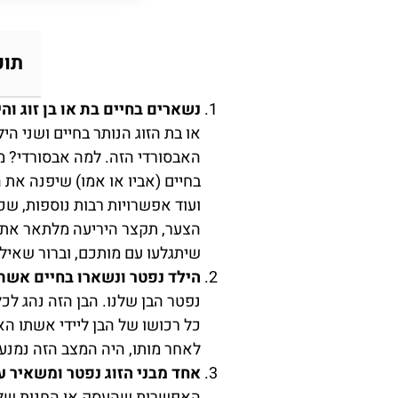
תוכ
נשארים בחיים בת או בן זוג וה
או בת הזוג הנותר בחיים ושני ה
האבסורדי הזה. למה אבסורדי? מ
בחיים (אביו או אמו) שיפנה את ה
ועוד אפשרויות רבות נוספות, שכו
הצער, תקצר היריעה מלתאר את ה
שיתגלעו עם מותכם, וברור שאיל
הילד נפטר ונשארו בחיים אשתו,
נפטר הבן שלנו. הבן הזה נהג לכל
כל רכושו של הבן ליידי אשתו הא
לאחר מותו, היה המצב הזה נמנע.
אחד מבני הזוג נפטר ומשאיר 
האפשרות שהעסק או החנות שלפתע 