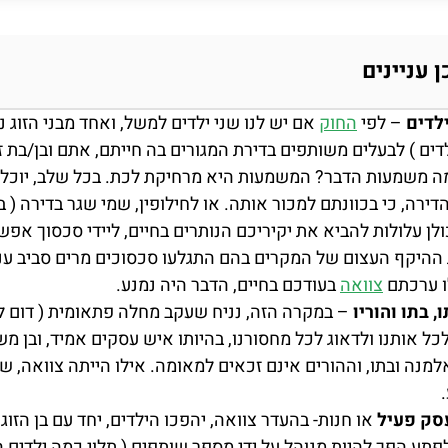
ן עניינים
ילדים
– לפי
החוק
אם יש לנו שני ילדים למשל, ואחד מבני הזוג נ
ילדים ) לבעלים משותפים בדירת המגורים בה חייתם, אתם ובן/בת
ה משמעות הדבר? המשמעות היא מרחיקת לכת. בכל שלב, יוכלו ה
דירה, כי בכוונתם למכור אותה. או לחילופין, שמי שגר בדירה ( 
לן עלולות להביא את יקיריכם הנותרים בחיים, ליידי סכסוך אפש
היקף העצום של המקרים בהם התגלעו סכסוכים מרים סביב עניין
ו ערכתם
צוואה
בעודכם בחיים, הדבר היה נמנע.
 בתו והוריו
– במקרה הזה, נניח שעקב מחלה פתאומית ( דום לב
כל אותנו ולדאוג לכל מחסורנו, בהיותו איש עסקים אמיד, ובן מ
למנה ובתו, וההורים אינם זכאים למאומה. אילו הייתה צוואה, 
עסק פעיל
או חנות- בהעדר צוואה, יהפכו הילדים, יחד עם בן הזו
הפך להיות מנוהל על ידי מספר שותפים ( תלוי כמה ילדים היו