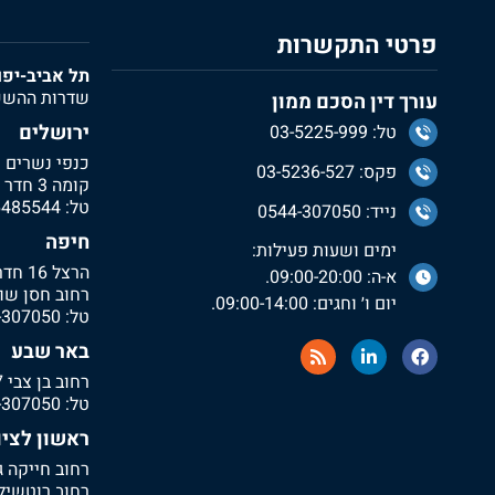
פרטי התקשרות
תל אביב-יפו
שדרות ההשכלה
עורך דין הסכם ממון
ירושלים
טל: 03-5225-999
כנפי נשרים 13
פקס: 03-5236-527
קומה 3 חדר 301
טל:
6485544
נייד: 0544-307050
חיפה
ימים ושעות פעילות:
הרצל 16 חדר 237
א-ה: 09:00-20:00.
רחוב חסן שוק
יום ו׳ וחגים: 09:00-14:00.
טל:
-307050
באר שבע
רחוב בן צבי 7
טל:
-307050
ראשון לציו
רחוב חייקה גר
רחוב רוטשילד 