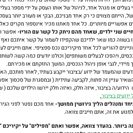
י בעלים או מנהל אחד, לניהול של אותו העסק על ידי מספר בעלים
, הייתם מצווים כי רק אחד מבניכם, הבקי או מעורב יותר בעסק
ים אפשריים מיותרים. כל אחד מאתנו מכיר אינספור מקרים כא
חיים שני ילדים, שאחד מהם ניתק כל קשר עם הוריו-
אפשר וא
ו בשווה כמו שאר ילדיכם שהקפידו לשמור על קשר איתכם ואף 
יינים להוריש לכל אחד מיקיריכם נכס ספציפי. אתם חייבים לערו
כסים, ויהפכו לבעלים משותפים( וכולנו יודעים כמה קשה לשות
 מיידי, לגבי אופן ניהול הנכסים, המשך החזקתם או מכירתם.
דעים שהמעמד של ידוע /בציבור ייקבע בעתיד, לאחר מותכם, האם
שאיר עניין זה פתוח, לקביעה עתידית ( ובמסגרת של סכסוך אפש
הידוע/ה בציבור, איזה חלק, ואיזה חלק יירשו הילדים שלכם ( 
ידועים בציבור
.
יחד ומנהלים הליך גירושין ממושך-
אחד מכם נפטר לפני הגירוש
נוע את זה, אתם חייבים צוואה.
ביותר. בהעדר צוואה, אפשר ואתם "מפילים" על יקיריכם "ת